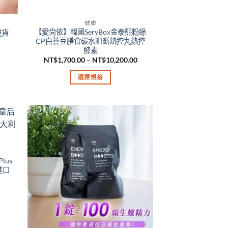
健康
【愛尙依】韓國SeryBox金泰熙粉綠
現貨
CP白蕓豆膳食碳水阻斷熱控丸熱控
酵素
價
價
NT$
1,700.00
–
NT$
10,200.00
格
格
範
範
選擇規格
圍：
圍：
NT$1,000.00
NT$1,700.00
此
到
到
產
NT$3,000.00
NT$10,200.00
品
有
多
種
款
lus
進口
式。
可
價
在
格
範
產
圍：
NT$1,599.00
品
到