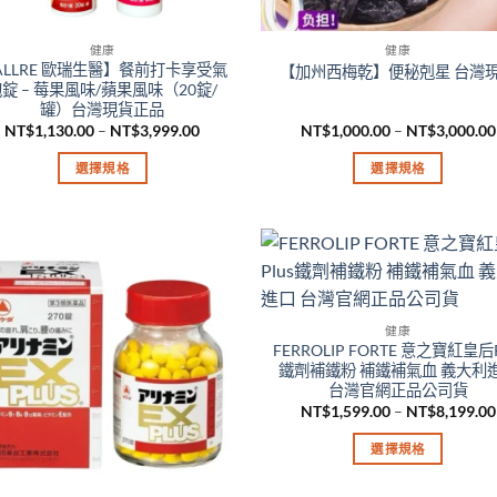
健康
健康
ALLRE 歐瑞生醫】餐前打卡享受氣
【加州西梅乾】便秘剋星 台灣
錠 – 莓果風味/蘋果風味（20錠/
罐）台灣現貨正品
價
NT$
1,130.00
–
NT$
3,999.00
NT$
1,000.00
–
NT$
3,000.00
格
範
選擇規格
選擇規格
圍：
NT$1,130.00
此
此
到
產
產
NT$3,999.00
品
品
有
有
多
多
種
種
健康
款
款
FERROLIP FORTE 意之寶紅皇后P
鐵劑補鐵粉 補鐵補氣血 義大利
式。
式。
台灣官網正品公司貨
可
可
NT$
1,599.00
–
NT$
8,199.00
在
在
選擇規格
產
產
此
品
品