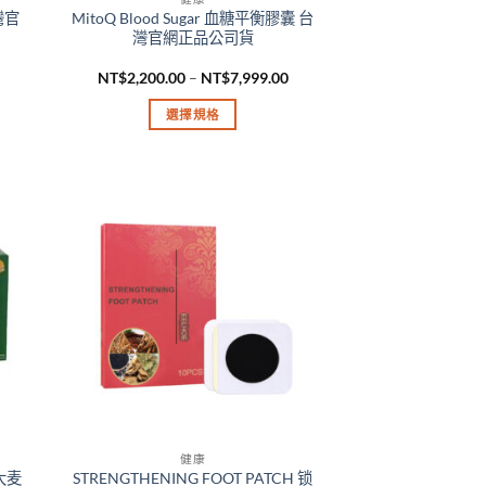
面
灣官
MitoQ Blood Sugar 血糖平衡膠囊 台
選
灣官網正品公司貨
擇
價
價
NT$
2,200.00
–
NT$
7,999.00
選
格
格
項
範
範
選擇規格
圍：
圍：
NT$1,770.00
NT$2,200.00
此
到
到
產
NT$4,599.00
NT$7,999.00
品
有
多
種
款
式。
可
在
產
品
頁
健康
面
 大麦
STRENGTHENING FOOT PATCH 锁