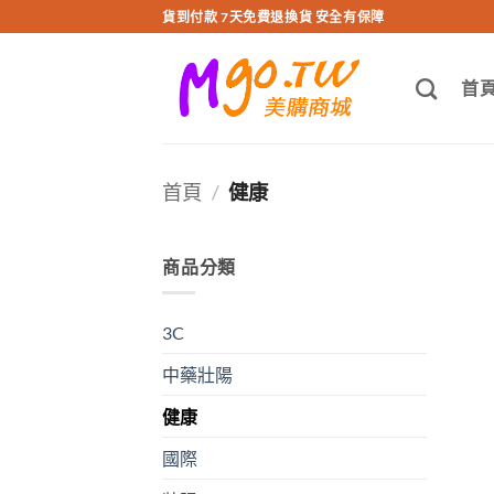
跳
貨到付款 7天免費退換貨 安全有保障
轉
至
首
內
容
首頁
/
健康
商品分類
3C
中藥壯陽
健康
國際