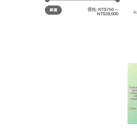
最
最
價格:
NT$750
—
篩選
低
高
A
NT$28,000
價
價
格
格