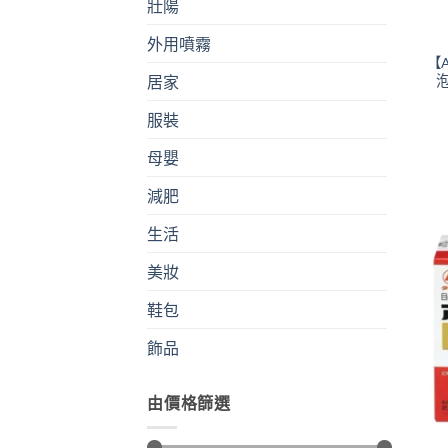
壯陽
外用噴霧
【
泡
居家
服裝
母嬰
減肥
生活
美妝
鞋包
飾品
由價格篩選