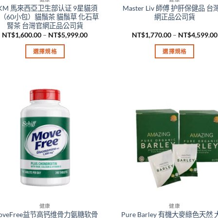
面
KM 馬來西亞卫生部认证 9星貓須
Master Liv 師傅 护肝保健品 台
選
 （60小包）貓鬚茶 貓鬚草 化石草
網正品公司貨
擇
腎茶 台灣官網正品公司貨
價
NT$
1,600.00
–
NT$
5,999.00
NT$
1,770.00
–
NT$
4,599.00
選
格
項
範
選擇規格
選擇規格
圍：
NT$1,600.00
此
此
到
產
產
NT$5,999.00
品
品
有
有
多
多
種
種
款
款
式。
式。
可
可
在
在
產
產
品
品
頁
頁
健康
健康
面
面
oveFree益节高钙维骨力氨糖软骨
Pure Barley 有機大麥綠色天然