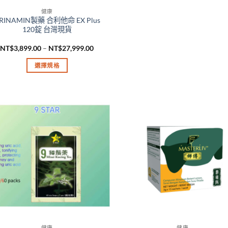
產
頁
頁
健康
品
面
面
RINAMIN製藥 合利他命 EX Plus
有
選
選
120錠 台灣現貨
多
擇
擇
價
NT$
3,899.00
–
NT$
27,999.00
種
選
選
格
款
項
項
範
選擇規格
圍：
式。
NT$3,899.00
此
到
可
產
NT$27,999.00
在
品
產
有
品
多
頁
種
面
款
選
式。
擇
可
選
在
項
產
品
頁
健康
健康