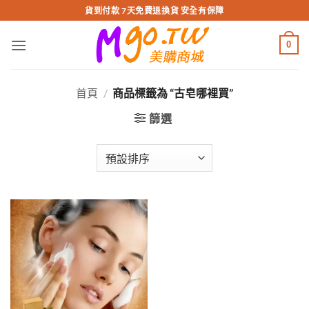
跳
貨到付款 7天免費退換貨 安全有保障
轉
至
0
內
容
首頁
/
商品標籤為 “古皂哪裡買”
篩選