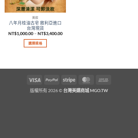
美妝
八年月桂油古皂 敘利亞進口
台灣現貨
價
NT$
1,000.00
–
NT$
3,400.00
格
範
選擇規格
圍：
NT$1,000.00
此
到
產
NT$3,400.00
品
有
多
Visa
PayPal
Stripe
MasterCard
Cash
種
On
款
版權所有 2026 ©
台灣美購商城 MGO.TW
Delivery
式。
可
在
產
品
頁
面