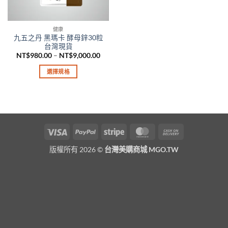
健康
九五之丹 黑瑪卡 酵母鋅30粒
台灣現貨
價
NT$
980.00
–
NT$
9,000.00
格
範
選擇規格
圍：
NT$980.00
此
到
產
NT$9,000.00
品
有
多
Visa
PayPal
Stripe
MasterCard
Cash
種
On
款
版權所有 2026 ©
台灣美購商城 MGO.TW
Delivery
式。
可
在
產
品
頁
面