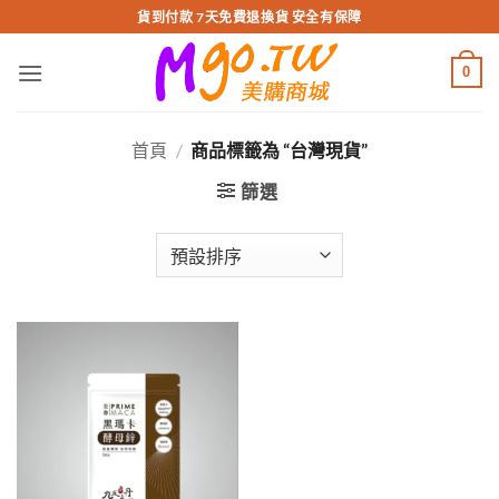
跳
貨到付款 7天免費退換貨 安全有保障
轉
至
0
內
容
首頁
/
商品標籤為 “台灣現貨”
篩選