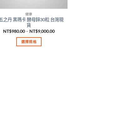
健康
五之丹 黑瑪卡 酵母鋅30粒 台灣現
貨
價
NT$
980.00
–
NT$
9,000.00
格
範
選擇規格
圍：
NT$980.00
此
到
產
NT$9,000.00
品
有
多
種
款
式。
可
在
產
品
頁