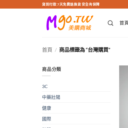
跳
貨到付款 7天免費退換貨 安全有保障
轉
至
首
內
容
首頁
/
商品標籤為 “台灣購買”
商品分類
3C
中藥壯陽
健康
國際