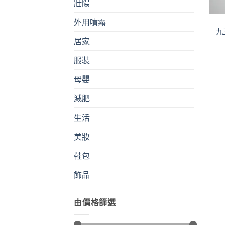
壯陽
外用噴霧
九
居家
服裝
母嬰
減肥
生活
美妝
鞋包
飾品
由價格篩選