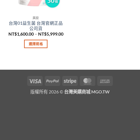
美妝
台灣01益生菌 台灣官網正品
公司貨
價
NT$
1,600.00
–
NT$
5,999.00
格
範
選擇規格
圍：
NT$1,600.00
此
到
產
NT$5,999.00
品
有
多
Visa
PayPal
Stripe
MasterCard
Cash
種
On
款
版權所有 2026 ©
台灣美購商城 MGO.TW
Delivery
式。
可
在
產
品
頁
面