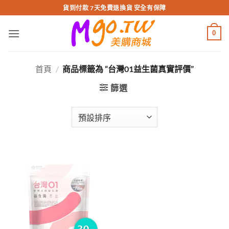
跳
貨到付款 7天免費退換貨 安全有保障
轉
至
0
內
容
首頁
/
商品標籤為 “台灣01益生菌真實評價”
篩選