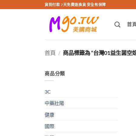
跳
貨到付款 7天免費退換貨 安全有保障
轉
至
首
內
容
首頁
/
商品標籤為 “台灣01益生菌空
商品分類
3C
中藥壯陽
健康
國際