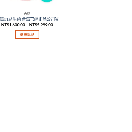
美妝
灣01益生菌 台灣官網正品公司貨
價
NT$
1,600.00
–
NT$
5,999.00
格
範
選擇規格
圍：
NT$1,600.00
此
到
產
NT$5,999.00
品
有
多
種
款
式。
可
在
產
品
頁
面