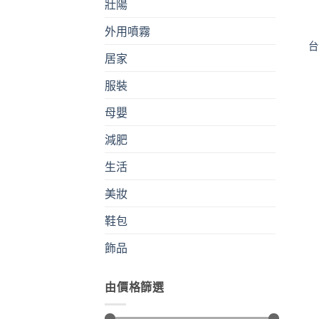
壯陽
外用噴霧
台
居家
服裝
母嬰
減肥
生活
美妝
鞋包
飾品
由價格篩選