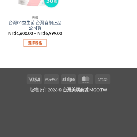
美妝
台灣01益生菌 台灣官網正品
公司貨
價
NT$
1,600.00
–
NT$
5,999.00
格
範
選擇規格
圍：
NT$1,600.00
此
到
產
NT$5,999.00
品
有
多
Visa
PayPal
Stripe
MasterCard
Cash
種
On
款
版權所有 2026 ©
台灣美購商城 MGO.TW
Delivery
式。
可
在
產
品
頁
面