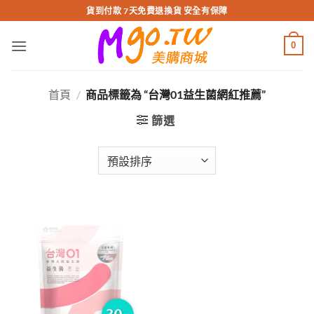
跳
貨到付款 7天免費退換貨 安全有保障
轉
至
0
內
容
首頁
/
商品標籤為 “台灣01益生菌網紅推薦”
篩選