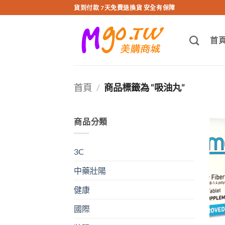
跳
貨到付款 7天免費退換貨 安全有保障
轉
至
首
內
容
首頁
/
商品標籤為 “吸油丸”
商品分類
3C
中藥壯陽
健康
國際