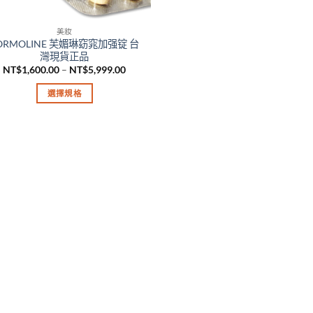
美妝
ORMOLINE 芙媚琳窈窕加强锭 台
灣現貨正品
價
NT$
1,600.00
–
NT$
5,999.00
格
範
選擇規格
圍：
NT$1,600.00
此
到
產
NT$5,999.00
品
有
多
種
款
式。
可
在
產
品
頁