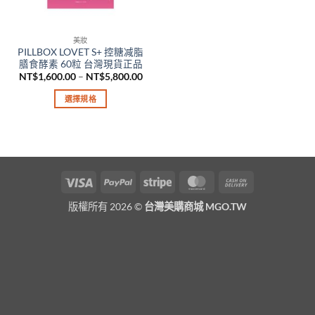
美妝
PILLBOX LOVET S+ 控糖减脂
膳食酵素 60粒 台灣現貨正品
價
NT$
1,600.00
–
NT$
5,800.00
格
範
選擇規格
圍：
NT$1,600.00
此
到
產
NT$5,800.00
品
有
多
Visa
PayPal
Stripe
MasterCard
Cash
種
On
款
版權所有 2026 ©
台灣美購商城 MGO.TW
Delivery
式。
可
在
產
品
頁
面