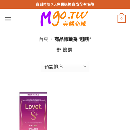
跳
貨到付款 7天免費退換貨 安全有保障
轉
至
0
內
容
首頁
/
商品標籤為 “咖啡”
篩選