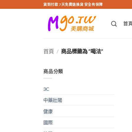
跳
貨到付款 7天免費退換貨 安全有保障
轉
至
首
內
容
首頁
/
商品標籤為 “喝法”
商品分類
3C
中藥壯陽
健康
國際