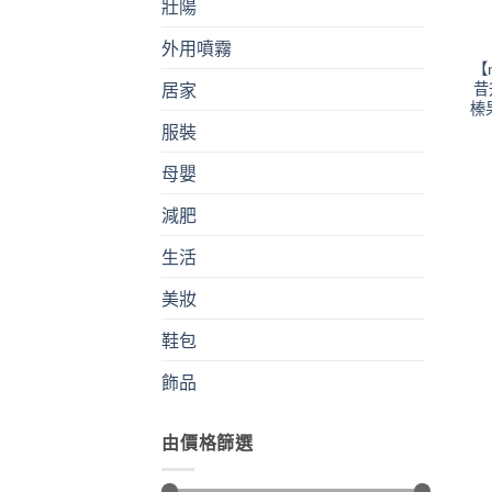
壯陽
外用噴霧
【
昔
居家
榛
服裝
母嬰
減肥
生活
美妝
鞋包
飾品
由價格篩選