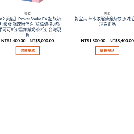
美妝
美妝
m2 美度】PowerShake EX 超能奶
贺宝芙 草本浓缩速溶茶饮 原味 
升級版 飆速衝代謝 (草莓優格8包/
現貨正品
果可可8包/黑絲絨奶茶7包) 台灣現
貨
價
NT$
1,400.00
–
NT$
5,000.00
NT$
1,500.00
–
NT$
5,400.00
格
範
選擇規格
選擇規格
圍：
NT$1,400.00
此
此
到
產
產
NT$5,000.00
品
品
有
有
多
多
種
種
款
款
式。
式。
可
可
在
在
產
產
品
品