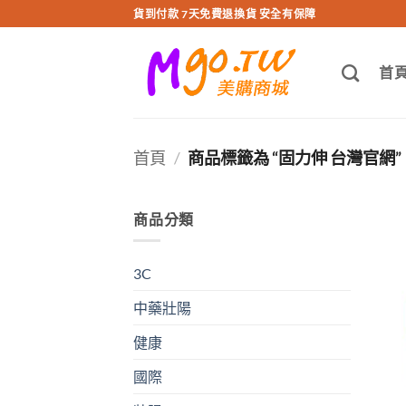
跳
貨到付款 7天免費退換貨 安全有保障
轉
至
首
內
容
首頁
/
商品標籤為 “固力伸 台灣官網”
商品分類
3C
中藥壯陽
健康
國際