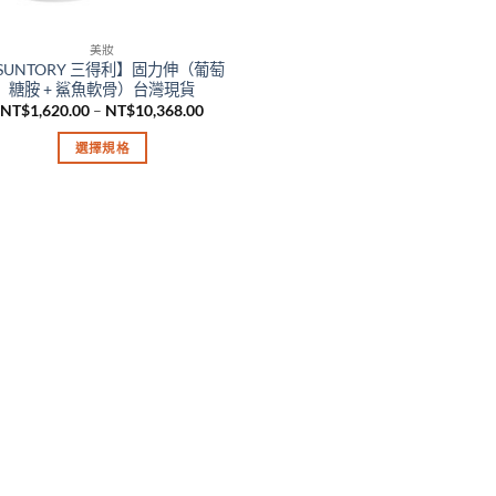
美妝
SUNTORY 三得利】固力伸（葡萄
糖胺 + 鯊魚軟骨）台灣現貨
價
NT$
1,620.00
–
NT$
10,368.00
格
範
選擇規格
圍：
NT$1,620.00
此
到
產
NT$10,368.00
品
有
多
種
款
式。
可
在
產
品
頁