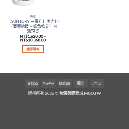
美妝
【SUNTORY 三得利】固力伸
（葡萄糖胺 + 鯊魚軟骨）台
灣現貨
NT$
1,620.00
–
價
NT$
10,368.00
格
範
選擇規格
圍：
NT$1,620.00
此
到
產
NT$10,368.00
品
有
多
Visa
PayPal
Stripe
MasterCard
Cash
種
On
款
版權所有 2026 ©
台灣美購商城 MGO.TW
Delivery
式。
可
在
產
品
頁