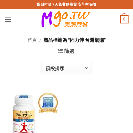
跳
貨到付款 7天免費退換貨 安全有保障
轉
至
0
內
容
首頁
/
商品標籤為 “固力伸 台灣網購”
篩選