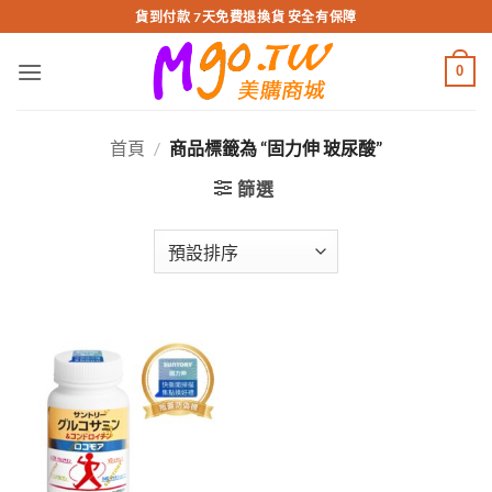
跳
貨到付款 7天免費退換貨 安全有保障
轉
至
0
內
容
首頁
/
商品標籤為 “固力伸 玻尿酸”
篩選