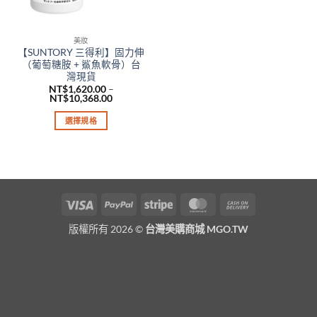
美妝
【SUNTORY 三得利】固力伸
（葡萄糖胺 + 鯊魚軟骨）台
灣現貨
NT$
1,620.00
–
價
NT$
10,368.00
格
範
選擇規格
圍：
NT$1,620.00
此
到
產
NT$10,368.00
品
有
多
Visa
PayPal
Stripe
MasterCard
Cash
種
On
款
版權所有 2026 ©
台灣美購商城 MGO.TW
Delivery
式。
可
在
產
品
頁