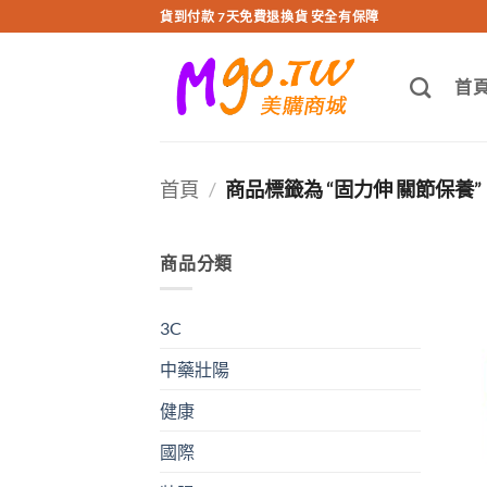
跳
貨到付款 7天免費退換貨 安全有保障
轉
至
首
內
容
首頁
/
商品標籤為 “固力伸 關節保養”
商品分類
3C
中藥壯陽
健康
國際