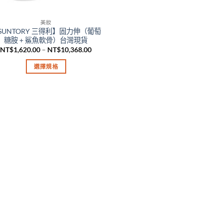
美妝
SUNTORY 三得利】固力伸（葡萄
糖胺 + 鯊魚軟骨）台灣現貨
價
NT$
1,620.00
–
NT$
10,368.00
格
範
選擇規格
圍：
NT$1,620.00
此
到
產
NT$10,368.00
品
有
多
種
款
式。
可
在
產
品
頁