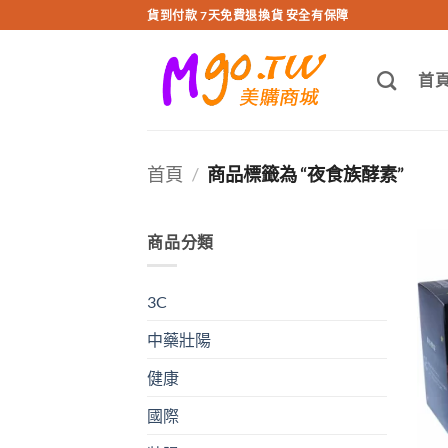
跳
貨到付款 7天免費退換貨 安全有保障
轉
至
首
內
容
首頁
/
商品標籤為 “夜食族酵素”
商品分類
3C
中藥壯陽
健康
國際