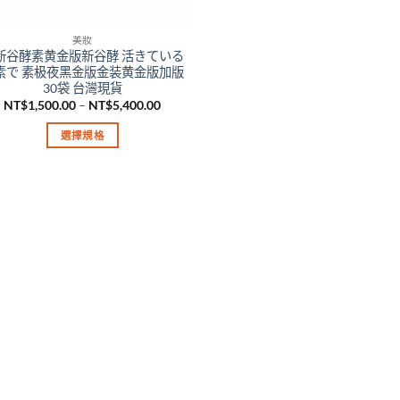
美妝
新谷酵素黄金版新谷酵 活きている
素で 素极夜黑金版金装黄金版加版
30袋 台灣現貨
價
NT$
1,500.00
–
NT$
5,400.00
格
範
選擇規格
圍：
NT$1,500.00
此
到
產
NT$5,400.00
品
有
多
種
款
式。
可
在
產
品