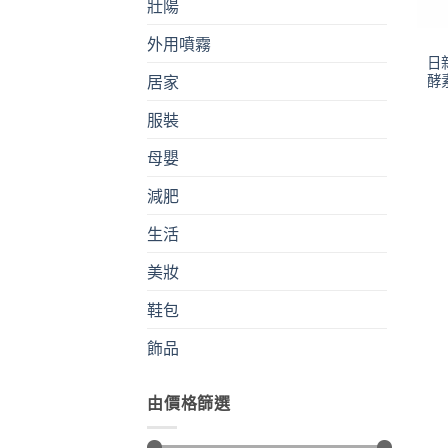
壯陽
外用噴霧
日
酵
居家
服裝
母嬰
減肥
生活
美妝
鞋包
飾品
由價格篩選