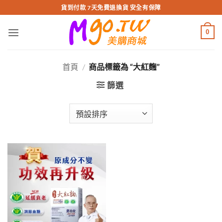
跳
貨到付款 7天免費退換貨 安全有保障
轉
至
0
內
容
首頁
/
商品標籤為 “大紅麴”
篩選