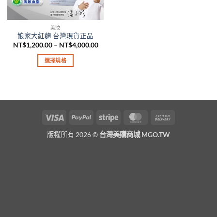
美妝
娘家大紅麴 台灣現貨正品
價
NT$
1,200.00
–
NT$
4,000.00
格
範
選擇規格
圍：
NT$1,200.00
此
到
產
NT$4,000.00
品
有
多
Visa
PayPal
Stripe
MasterCard
Cash
種
On
款
版權所有 2026 ©
台灣美購商城 MGO.TW
Delivery
式。
可
在
產
品
頁
面
選