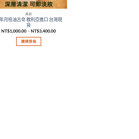
美妝
年月桂油古皂 敘利亞進口 台灣現
貨
價
NT$
1,000.00
–
NT$
3,400.00
格
範
選擇規格
圍：
NT$1,000.00
此
到
產
NT$3,400.00
品
有
多
種
款
式。
可
在
產
品
頁