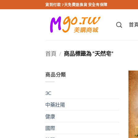
跳
貨到付款 7天免費退換貨 安全有保障
轉
至
首
內
容
首頁
/
商品標籤為 “天然皂”
商品分類
3C
中藥壯陽
健康
國際