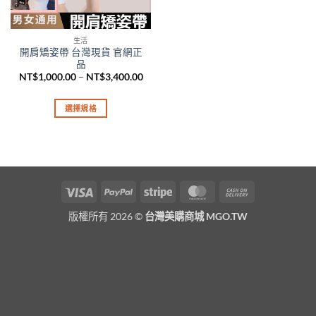
生活
開肩矯姿帶 台灣現貨 官網正
品
價
NT$
1,000.00
–
NT$
3,400.00
格
範
圍：
選擇規格
NT$1,000.00
到
此
NT$3,400.00
產
品
有
多
Visa
PayPal
Stripe
MasterCard
Cash
種
On
款
版權所有 2026 ©
台灣美購商城 MGO.TW
Delivery
式。
可
在
產
品
頁