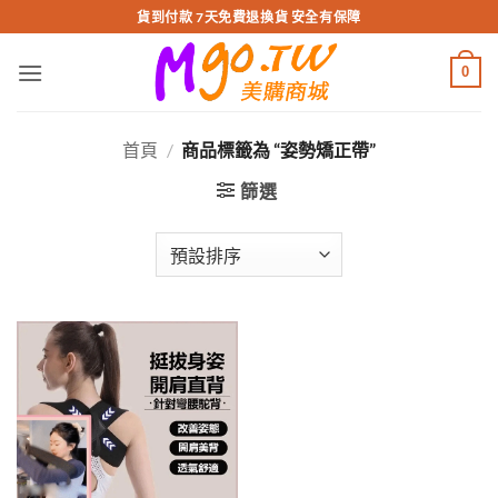
跳
貨到付款 7天免費退換貨 安全有保障
轉
至
0
內
容
首頁
/
商品標籤為 “姿勢矯正帶”
篩選