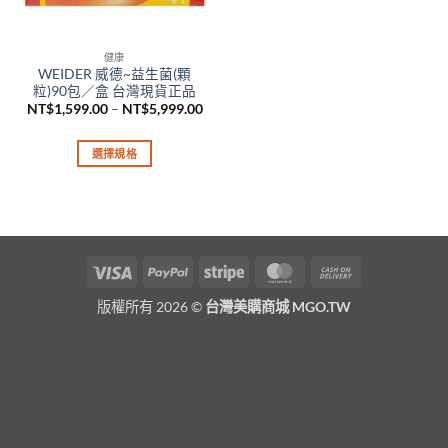
健康
WEIDER 威德~益生菌(顆
粒)90包／盒 台灣現貨正品
價
NT$
1,599.00
–
NT$
5,999.00
格
範
圍：
選擇規格
NT$1,599.00
到
此
NT$5,999.00
產
品
有
多
Visa
PayPal
Stripe
MasterCard
Cash
種
On
款
版權所有 2026 ©
台灣美購商城 MGO.TW
Delivery
式。
可
在
產
品
頁