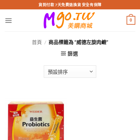
跳
貨到付款 7天免費退換貨 安全有保障
轉
至
0
內
容
首頁
/
商品標籤為 “威德左旋肉鹼”
篩選