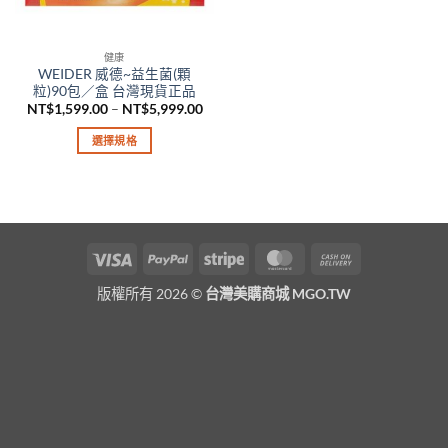
健康
WEIDER 威德~益生菌(顆
粒)90包／盒 台灣現貨正品
價
NT$
1,599.00
–
NT$
5,999.00
格
範
選擇規格
圍：
NT$1,599.00
此
到
產
NT$5,999.00
品
有
多
Visa
PayPal
Stripe
MasterCard
Cash
種
On
款
版權所有 2026 ©
台灣美購商城 MGO.TW
Delivery
式。
可
在
產
品
頁
面