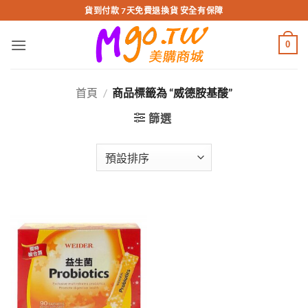
跳
貨到付款 7天免費退換貨 安全有保障
轉
至
0
內
容
首頁
/
商品標籤為 “威德胺基酸”
篩選