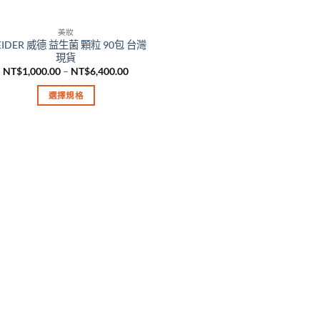
美妝
IDER 威德 益生菌 顆粒 90包 台灣
現貨
價
NT$
1,000.00
–
NT$
6,400.00
格
範
選擇規格
圍：
NT$1,000.00
此
到
產
NT$6,400.00
品
有
多
種
款
式。
可
在
產
品
頁