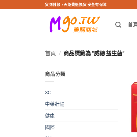
跳
貨到付款 7天免費退換貨 安全有保障
轉
至
首
內
容
首頁
/
商品標籤為 “威德 益生菌”
商品分類
3C
中藥壯陽
健康
國際