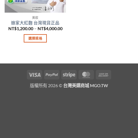
美妝
娘家大紅麴 台灣現貨正品
價
NT$
1,200.00
–
NT$
4,000.00
格
範
選擇規格
圍：
NT$1,200.00
此
到
產
NT$4,000.00
品
有
多
Visa
PayPal
Stripe
MasterCard
Cash
種
On
款
版權所有 2026 ©
台灣美購商城 MGO.TW
Delivery
式。
可
在
產
品
頁
面
選