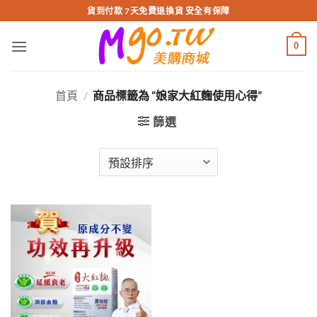
跳
貨到付款 7天免費退換貨 安全有保障
轉
至
0
內
容
首頁
/
商品標籤為 “娘家大紅麴使用心得”
篩選