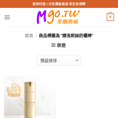
跳
貨到付款 7天免費退換貨 安全有保障
轉
至
0
內
容
首頁
/
商品標籤為 “婕洛妮絲防曬棒”
篩選