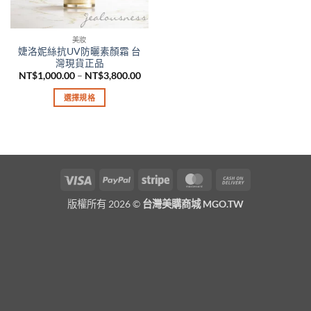
美妝
婕洛妮絲抗UV防曬素顏霜 台
灣現貨正品
價
NT$
1,000.00
–
NT$
3,800.00
格
範
選擇規格
圍：
NT$1,000.00
此
到
產
NT$3,800.00
品
有
多
Visa
PayPal
Stripe
MasterCard
Cash
種
On
款
版權所有 2026 ©
台灣美購商城 MGO.TW
Delivery
式。
可
在
產
品
頁
面