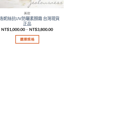
美妝
洛妮絲抗UV防曬素顏霜 台灣現貨
正品
價
NT$
1,000.00
–
NT$
3,800.00
格
範
選擇規格
圍：
NT$1,000.00
此
到
產
NT$3,800.00
品
有
多
種
款
式。
可
在
產
品
頁