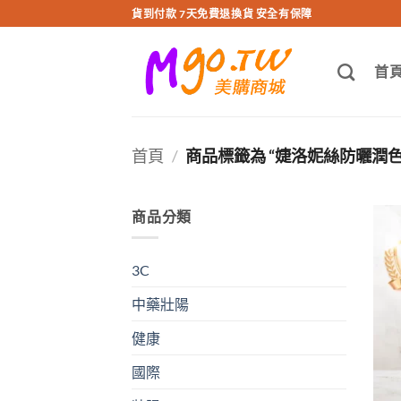
跳
貨到付款 7天免費退換貨 安全有保障
轉
至
首
內
容
首頁
/
商品標籤為 “婕洛妮絲防曬潤色
商品分類
3C
中藥壯陽
健康
國際