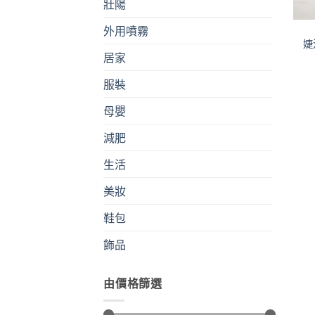
壯陽
外用噴霧
婕
居家
服裝
母嬰
減肥
生活
美妝
鞋包
飾品
由價格篩選