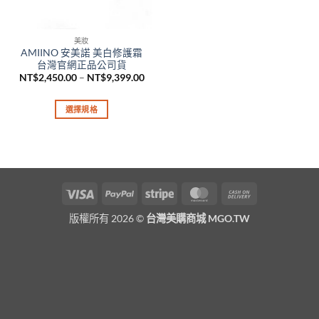
美妝
AMIINO 安美諾 美白修護霜
台灣官網正品公司貨
價
NT$
2,450.00
–
NT$
9,399.00
格
範
圍：
選擇規格
NT$2,450.00
到
此
NT$9,399.00
產
品
有
多
Visa
PayPal
Stripe
MasterCard
Cash
種
On
款
版權所有 2026 ©
台灣美購商城 MGO.TW
Delivery
式。
可
在
產
品
頁