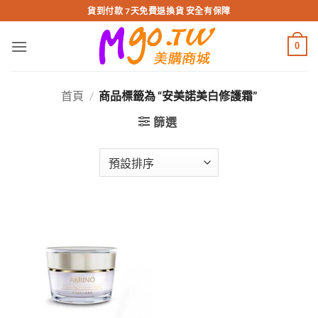
跳
貨到付款 7天免費退換貨 安全有保障
轉
至
0
內
容
首頁
/
商品標籤為 “安美諾美白修護霜”
篩選