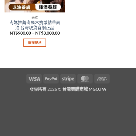
美妝
肉媽推薦密羅木抗皺精華面
油 台灣現貨官網正品
價
NT$
900.00
–
NT$
3,000.00
格
範
選擇規格
圍：
NT$900.00
此
到
產
NT$3,000.00
品
有
多
Visa
PayPal
Stripe
MasterCard
Cash
種
On
款
版權所有 2026 ©
台灣美購商城 MGO.TW
Delivery
式。
可
在
產
品
頁
面