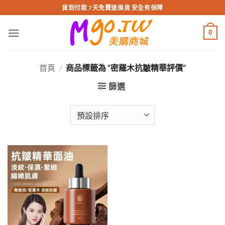
跳
貨到付款 7天免費退換貨 安全有保障
轉
至
0
內
容
首頁
/
商品標籤為 “密羅木抗皺精華評價”
篩選