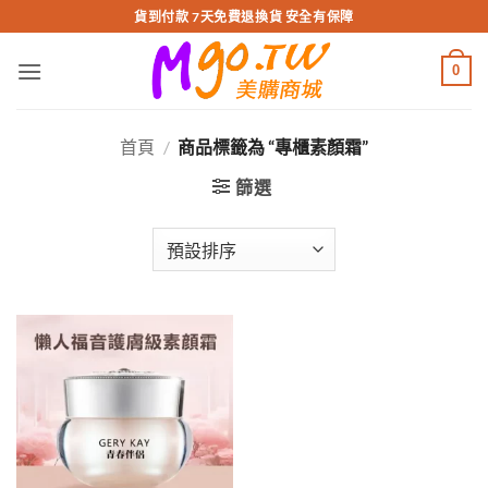
跳
貨到付款 7天免費退換貨 安全有保障
轉
至
0
內
容
首頁
/
商品標籤為 “專櫃素顏霜”
篩選