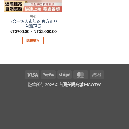
美妝
五合一懶人素顏霜 官方正品
台灣現貨
價
NT$
900.00
–
NT$
3,000.00
格
範
選擇規格
圍：
NT$900.00
此
到
產
NT$3,000.00
品
有
多
Visa
PayPal
Stripe
MasterCard
Cash
種
On
款
版權所有 2026 ©
台灣美購商城 MGO.TW
Delivery
式。
可
在
產
品
頁
面