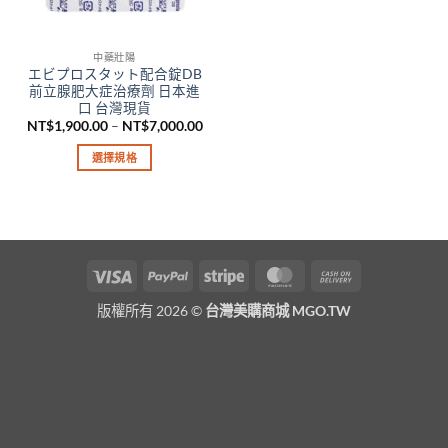
中藥壯陽
エビプロスタット配合錠DB
前立腺肥大症治療劑 日本進
口 台灣現貨
價
NT$
1,900.00
–
NT$
7,000.00
格
範
選擇規格
圍：
NT$1,900.00
此
到
產
NT$7,000.00
品
有
多
Visa
PayPal
Stripe
MasterCard
Cash
種
On
款
版權所有 2026 ©
台灣美購商城 MGO.TW
Delivery
式。
可
在
產
品
頁