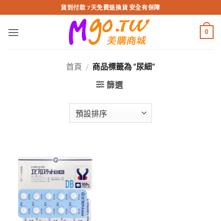
跳
貨到付款 7天免費退換貨 安全有保障
轉
至
0
內
容
首頁
/
商品標籤為 “尿細”
篩選