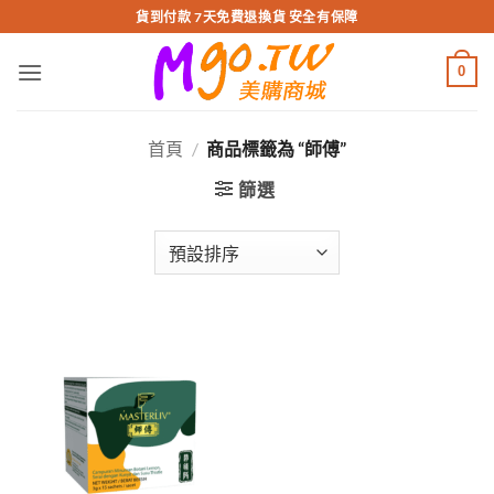
跳
貨到付款 7天免費退換貨 安全有保障
轉
至
0
內
容
首頁
/
商品標籤為 “師傅”
篩選