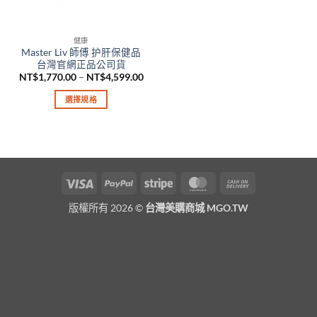
健康
Master Liv 師傅 护肝保健品
台灣官網正品公司貨
價
NT$
1,770.00
–
NT$
4,599.00
格
範
選擇規格
圍：
NT$1,770.00
此
到
產
NT$4,599.00
品
有
多
Visa
PayPal
Stripe
MasterCard
Cash
種
On
款
版權所有 2026 ©
台灣美購商城 MGO.TW
Delivery
式。
可
在
產
品
頁
面