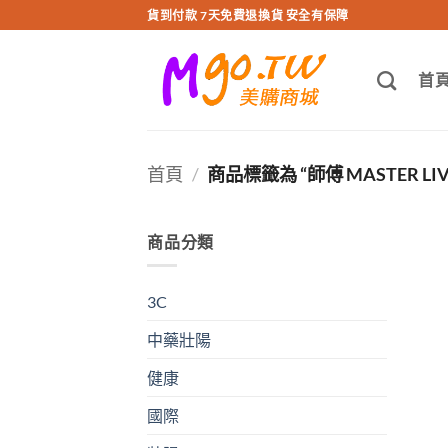
跳
貨到付款 7天免費退換貨 安全有保障
轉
至
首
內
容
首頁
/
商品標籤為 “師傅 MASTER LIV
商品分類
3C
中藥壯陽
健康
國際