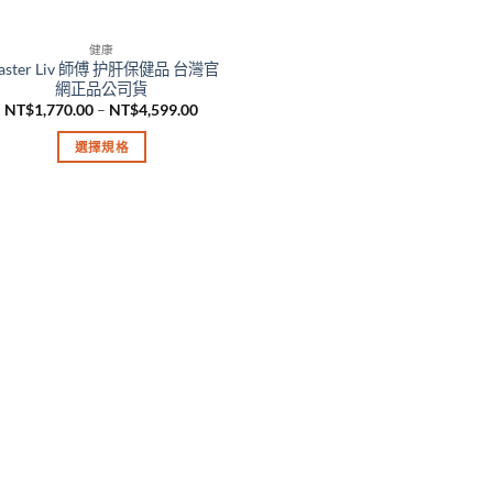
健康
aster Liv 師傅 护肝保健品 台灣官
網正品公司貨
價
NT$
1,770.00
–
NT$
4,599.00
格
範
選擇規格
圍：
NT$1,770.00
此
到
產
NT$4,599.00
品
有
多
種
款
式。
可
在
產
品
頁