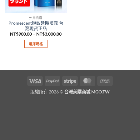
外用噴霧
Promescent脫敏延時噴霧 台
灣現貨正品
價
NT$
900.00
–
NT$
3,000.00
格
範
選擇規格
圍：
NT$900.00
此
到
產
NT$3,000.00
品
有
多
Visa
PayPal
Stripe
MasterCard
Cash
種
On
款
版權所有 2026 ©
台灣美購商城 MGO.TW
Delivery
式。
可
在
產
品
頁
面