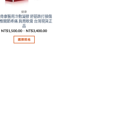
健康
骨康醫用冷敷凝膠 舒筋跌打損傷
椎關節疼痛 肩周軟膏 台灣現貨正
品
價
NT$
1,500.00
–
NT$
3,400.00
格
範
選擇規格
圍：
NT$1,500.00
此
到
產
NT$3,400.00
品
有
多
種
款
式。
可
在
產
品