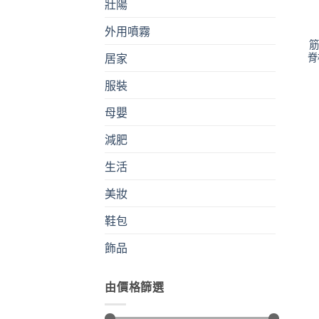
壯陽
外用噴霧
筋
脊
居家
服裝
母嬰
減肥
生活
美妝
鞋包
飾品
由價格篩選