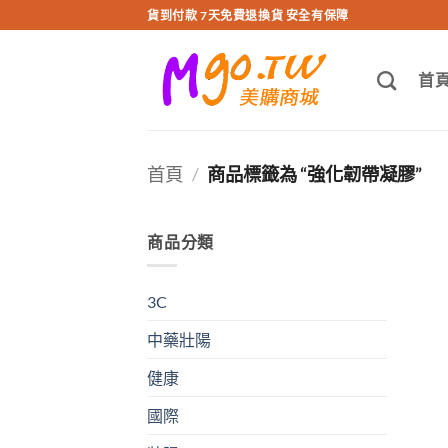
跳
貨到付款 7天免費退換貨 安全有保障
轉
至
首
內
容
首頁
/
商品標籤為 “強化韌帶凝膠”
商品分類
3C
中藥壯陽
健康
國際