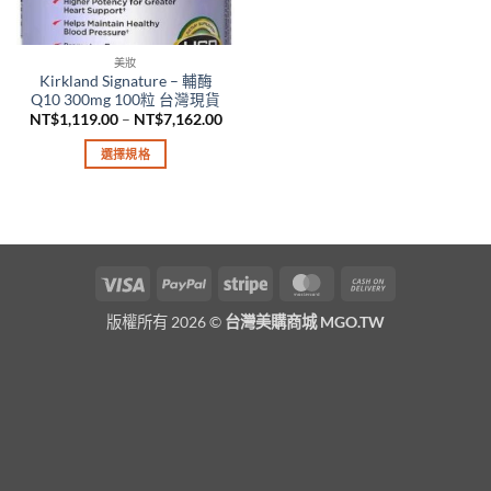
美妝
Kirkland Signature – 輔酶
Q10 300mg 100粒 台灣現貨
價
NT$
1,119.00
–
NT$
7,162.00
格
範
選擇規格
圍：
NT$1,119.00
此
到
產
NT$7,162.00
品
有
多
Visa
PayPal
Stripe
MasterCard
Cash
種
On
款
版權所有 2026 ©
台灣美購商城 MGO.TW
Delivery
式。
可
在
產
品
頁
面