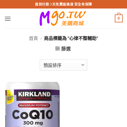
跳
貨到付款 7天免費退換貨 安全有保障
轉
至
0
內
容
首頁
/
商品標籤為 “心律不整輔助”
篩選