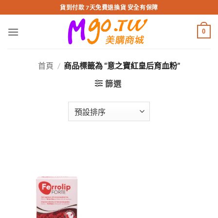
跳
貨到付款 7天免費退換貨 安全有保障
轉
至
0
內
容
首頁
/
商品標籤為 “意之寶紅皇后育血粉”
篩選