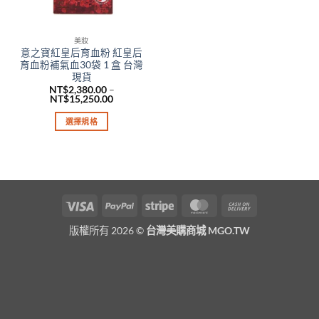
美妝
意之寶紅皇后育血粉 紅皇后
育血粉補氣血30袋 1 盒 台灣
現貨
NT$
2,380.00
–
價
NT$
15,250.00
格
範
選擇規格
圍：
NT$2,380.00
此
到
產
NT$15,250.00
品
有
多
Visa
PayPal
Stripe
MasterCard
Cash
種
On
款
版權所有 2026 ©
台灣美購商城 MGO.TW
Delivery
式。
可
在
產
品
頁