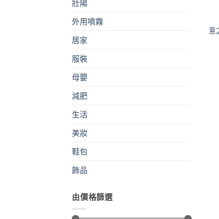
壯陽
外用噴霧
意
居家
服裝
母嬰
減肥
生活
美妝
鞋包
飾品
由價格篩選