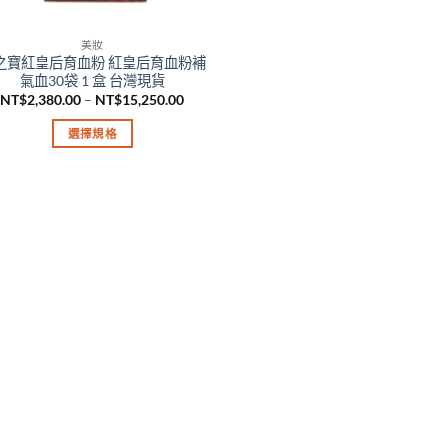
美妝
之寶紅皇后育血粉 紅皇后育血粉補
氣血30袋 1 盒 台灣現貨
價
NT$
2,380.00
–
NT$
15,250.00
格
範
選擇規格
圍：
NT$2,380.00
此
到
產
NT$15,250.00
品
有
多
種
款
式。
可
在
產
品
頁