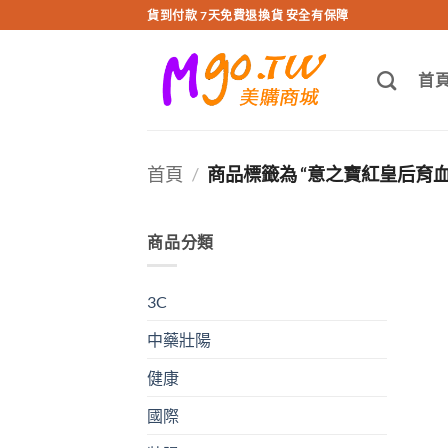
跳
貨到付款 7天免費退換貨 安全有保障
轉
至
首
內
容
首頁
/
商品標籤為 “意之寶紅皇后育血
商品分類
3C
中藥壯陽
健康
國際