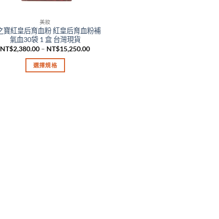
美妝
之寶紅皇后育血粉 紅皇后育血粉補
氣血30袋 1 盒 台灣現貨
價
NT$
2,380.00
–
NT$
15,250.00
格
範
選擇規格
圍：
NT$2,380.00
此
到
產
NT$15,250.00
品
有
多
種
款
式。
可
在
產
品
頁