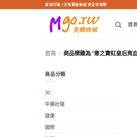
跳
貨到付款 7天免費退換貨 安全有保障
轉
至
首
內
容
首頁
/
商品標籤為 “意之寶紅皇后育血
商品分類
3C
中藥壯陽
健康
國際