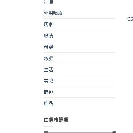
壯陽
外用噴霧
意
居家
服裝
母嬰
減肥
生活
美妝
鞋包
飾品
由價格篩選