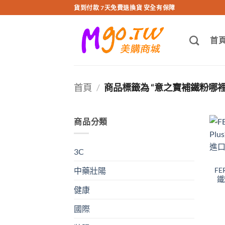
跳
貨到付款 7天免費退換貨 安全有保障
轉
至
首
內
容
首頁
/
商品標籤為 “意之寶補鐵粉哪裡
商品分類
3C
FE
中藥壯陽
鐵
健康
國際