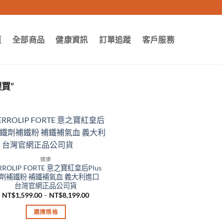
頁
全部商品
健康資訊
訂單追蹤
客戶服務
買”
健康
RROLIP FORTE 意之寶紅皇后Plus
劑補鐵粉 補鐵補氣血 義大利進口
台灣官網正品公司貨
價
NT$
1,599.00
–
NT$
8,199.00
格
範
選擇規格
圍：