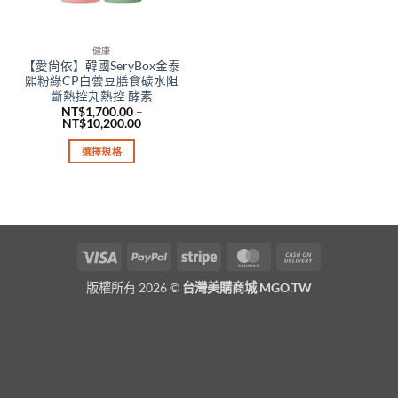
健康
【愛尙依】韓國SeryBox金泰
熙粉綠CP白蕓豆膳食碳水阻
斷熱控丸熱控 酵素
NT$
1,700.00
–
價
NT$
10,200.00
格
範
選擇規格
圍：
NT$1,700.00
此
到
產
NT$10,200.00
品
有
多
Visa
PayPal
Stripe
MasterCard
Cash
種
On
款
版權所有 2026 ©
台灣美購商城 MGO.TW
Delivery
式。
可
在
產
品
頁