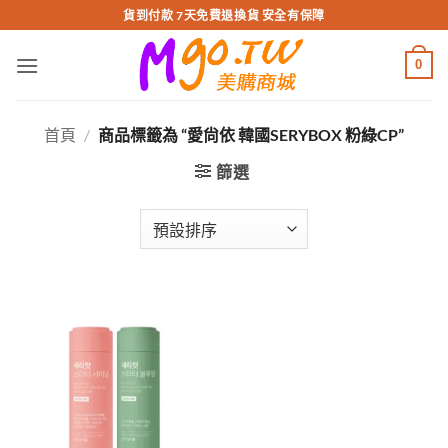
跳
貨到付款 7天免費退換貨 安全有保障
轉
至
0
內
容
首頁
/
商品標籤為 “愛尙依 韓國SERYBOX 粉綠CP”
篩選