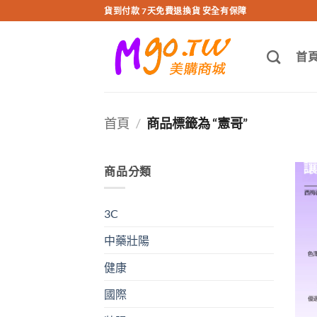
跳
貨到付款 7天免費退換貨 安全有保障
轉
至
首
內
容
首頁
/
商品標籤為 “憲哥”
商品分類
3C
中藥壯陽
健康
國際