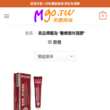
跳
貨到付款 7天免費退換貨 安全有保障
轉
至
0
內
容
首頁
/
商品標籤為 “醫療器材凝膠”
篩選