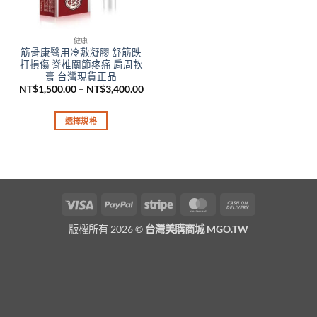
健康
筋骨康醫用冷敷凝膠 舒筋跌
打損傷 脊椎關節疼痛 肩周軟
膏 台灣現貨正品
價
NT$
1,500.00
–
NT$
3,400.00
格
範
圍：
選擇規格
NT$1,500.00
到
此
NT$3,400.00
產
品
有
多
Visa
PayPal
Stripe
MasterCard
Cash
種
On
款
版權所有 2026 ©
台灣美購商城 MGO.TW
Delivery
式。
可
在
產
品
頁