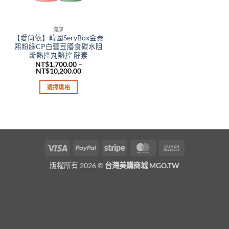
健康
【愛尙依】韓國SeryBox金泰
熙粉綠CP白蕓豆膳食碳水阻
斷熱控丸熱控 酵素
NT$
1,700.00
–
價
NT$
10,200.00
格
範
選擇規格
圍：
NT$1,700.00
此
到
產
NT$10,200.00
品
有
多
Visa
PayPal
Stripe
MasterCard
Cash
種
On
款
版權所有 2026 ©
台灣美購商城 MGO.TW
Delivery
式。
可
在
產
品
頁