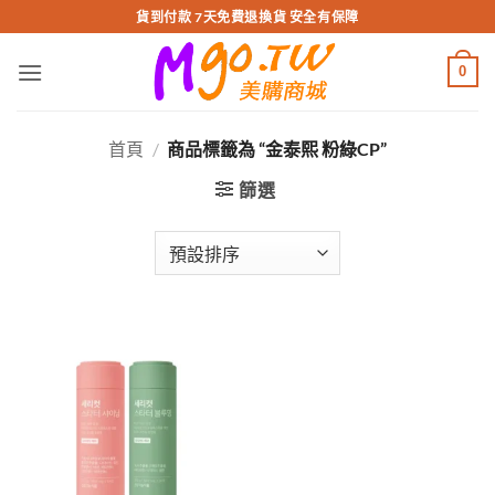
跳
貨到付款 7天免費退換貨 安全有保障
轉
至
0
內
容
首頁
/
商品標籤為 “金泰熙 粉綠CP”
篩選