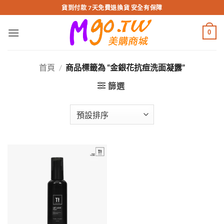
跳
貨到付款 7天免費退換貨 安全有保障
轉
至
0
內
容
首頁
/
商品標籤為 “金銀花抗痘洗面凝露”
篩選