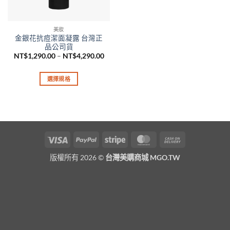
美妝
金銀花抗痘潔面凝露 台灣正
品公司貨
價
NT$
1,290.00
–
NT$
4,290.00
格
範
圍：
選擇規格
NT$1,290.00
到
此
NT$4,290.00
產
品
有
多
Visa
PayPal
Stripe
MasterCard
Cash
種
On
款
版權所有 2026 ©
台灣美購商城 MGO.TW
Delivery
式。
可
在
產
品
頁