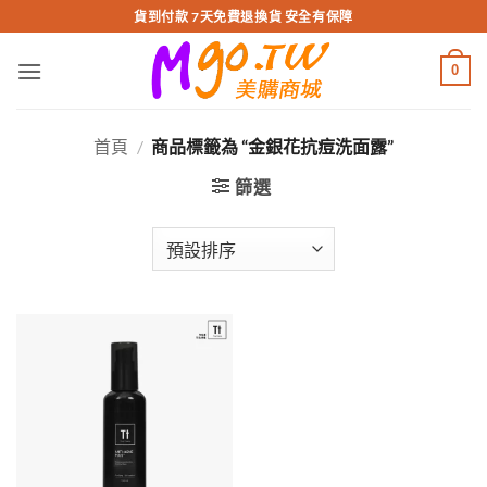
跳
貨到付款 7天免費退換貨 安全有保障
轉
至
0
內
容
首頁
/
商品標籤為 “金銀花抗痘洗面露”
篩選