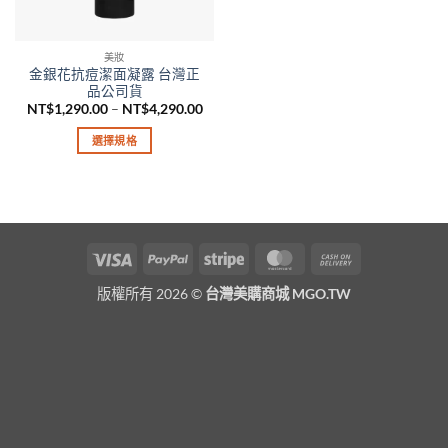
美妝
金銀花抗痘潔面凝露 台灣正
品公司貨
價
NT$
1,290.00
–
NT$
4,290.00
格
範
選擇規格
圍：
NT$1,290.00
此
到
產
NT$4,290.00
品
有
多
Visa
PayPal
Stripe
MasterCard
Cash
種
On
款
版權所有 2026 ©
台灣美購商城 MGO.TW
Delivery
式。
可
在
產
品
頁
面