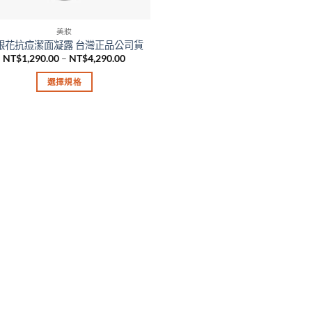
美妝
銀花抗痘潔面凝露 台灣正品公司貨
價
NT$
1,290.00
–
NT$
4,290.00
格
範
選擇規格
圍：
NT$1,290.00
此
到
產
NT$4,290.00
品
有
多
種
款
式。
可
在
產
品
頁
面