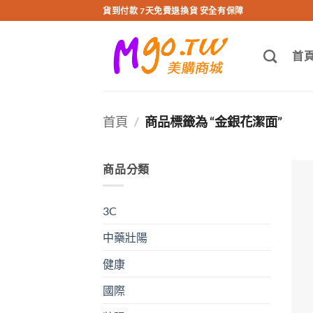
跳
貨到付款 7天免費退換貨 安全有保障
轉
至
首
內
容
首頁
/
商品標籤為 “金銀花潔面”
商品分類
3C
中藥壯陽
健康
國際