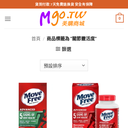
跳
貨到付款 7天免費退換貨 安全有保障
轉
至
0
內
容
首頁
/
商品標籤為 “關節靈活度”
篩選