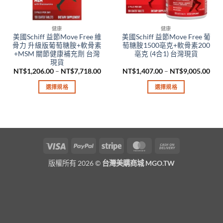
健康
健康
美國Schiff 益節Move Free 維
美國Schiff 益節Move Free 葡
骨力 升級版葡萄糖胺+軟骨素
萄糖胺1500亳克+軟骨素200
+MSM 關節健康補充劑 台灣
亳克 (4合1) 台灣現貨
現貨
價
價
NT$
1,206.00
–
NT$
7,718.00
NT$
1,407.00
–
NT$
9,005.00
格
格
範
範
選擇規格
選擇規格
圍：
圍
NT$1,206.00
NT$
此
此
到
到
產
產
NT$7,718.00
NT$
品
品
有
有
多
多
Visa
PayPal
Stripe
MasterCard
Cash
種
種
On
款
款
版權所有 2026 ©
台灣美購商城 MGO.TW
Delivery
式。
式。
可
可
在
在
產
產
品
品