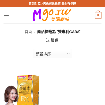
跳
貨到付款 7天免費退換貨 安全有保障
轉
至
0
內
容
首頁
/
商品標籤為 “雙專利GABA”
篩選