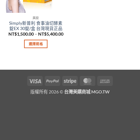
美妝
Simply新普利 食事油切酵素
錠EX 30錠/盒 台灣現貨正品
價
NT$
1,500.00
–
NT$
5,400.00
格
範
選擇規格
圍：
NT$1,500.00
此
到
產
NT$5,400.00
品
有
多
Visa
PayPal
Stripe
MasterCard
Cash
種
On
款
版權所有 2026 ©
台灣美購商城 MGO.TW
Delivery
式。
可
在
產
品
頁
面