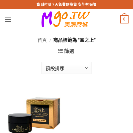
跳
貨到付款 7天免費退換貨 安全有保障
轉
至
0
內
容
首頁
/
商品標籤為 “雪之上”
篩選