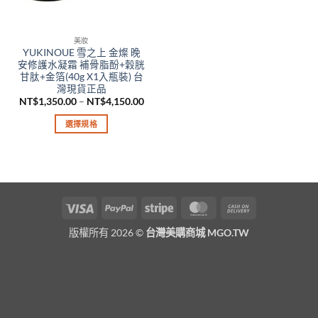
美妝
YUKINOUE 雪之上 金燦 晚
安修護水凝霜 補骨脂酚+穀胱
甘肽+金箔(40g X1入瓶裝) 台
灣現貨正品
價
NT$
1,350.00
–
NT$
4,150.00
格
範
選擇規格
圍：
NT$1,350.00
此
到
產
NT$4,150.00
品
有
多
Visa
PayPal
Stripe
MasterCard
Cash
種
On
款
版權所有 2026 ©
台灣美購商城 MGO.TW
Delivery
式。
可
在
產
品