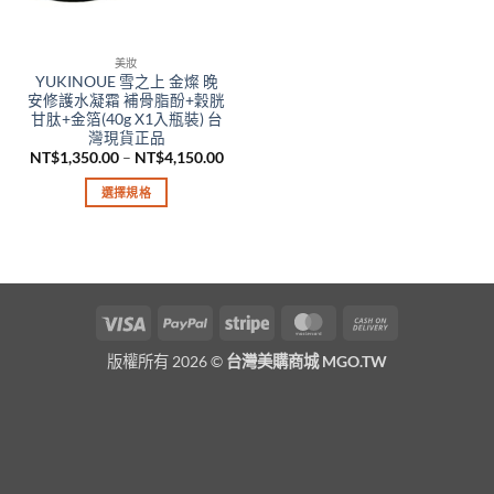
美妝
YUKINOUE 雪之上 金燦 晚
安修護水凝霜 補骨脂酚+穀胱
甘肽+金箔(40g X1入瓶裝) 台
灣現貨正品
價
NT$
1,350.00
–
NT$
4,150.00
格
範
選擇規格
圍：
NT$1,350.00
此
到
產
NT$4,150.00
品
有
多
Visa
PayPal
Stripe
MasterCard
Cash
種
On
款
版權所有 2026 ©
台灣美購商城 MGO.TW
Delivery
式。
可
在
產
品