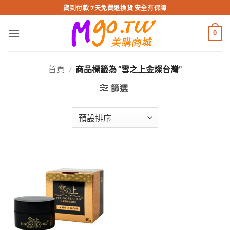
跳
貨到付款 7天免費退換貨 安全有保障
轉
至
0
內
容
首頁
/
商品標籤為 “雪之上金燦台灣”
篩選