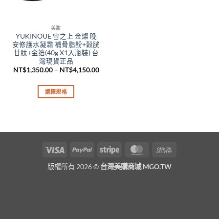
美妝
YUKINOUE 雪之上 金燦 晚
安修護水凝霜 補骨脂酚+穀胱
甘肽+金箔(40g X1入瓶裝) 台
灣現貨正品
價
NT$
1,350.00
–
NT$
4,150.00
格
範
圍：
選擇規格
NT$1,350.00
到
此
NT$4,150.00
產
品
有
多
Visa
PayPal
Stripe
MasterCard
Cash
種
On
款
版權所有 2026 ©
台灣美購商城 MGO.TW
Delivery
式。
可
在
產
品