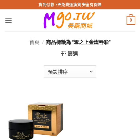
跳
貨到付款 7天免費退換貨 安全有保障
轉
至
0
內
容
首頁
/
商品標籤為 “雪之上金燦唇彩”
篩選