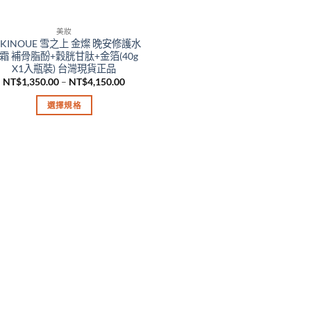
美妝
UKINOUE 雪之上 金燦 晚安修護水
霜 補骨脂酚+穀胱甘肽+金箔(40g
X1入瓶裝) 台灣現貨正品
價
NT$
1,350.00
–
NT$
4,150.00
格
範
選擇規格
圍：
NT$1,350.00
此
到
產
NT$4,150.00
品
有
多
種
款
式。
可
在
產
品