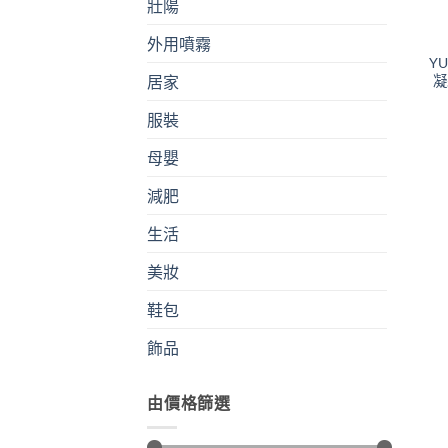
壯陽
外用噴霧
Y
凝
居家
服裝
母嬰
減肥
生活
美妝
鞋包
飾品
由價格篩選