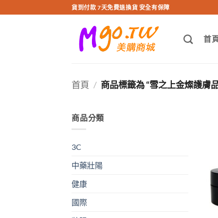
跳
貨到付款 7天免費退換貨 安全有保障
轉
至
首
內
容
首頁
/
商品標籤為 “雪之上金燦護膚品
商品分類
3C
中藥壯陽
健康
國際